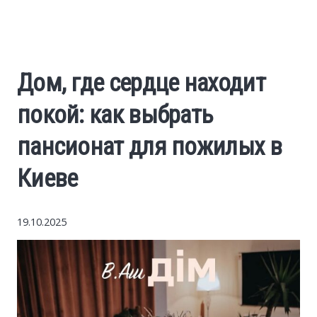
World News
Business
Дом, где сердце находит
Construction
покой: как выбрать
Auto
пансионат для пожилых в
Киеве
Politics
Society
19.10.2025
Style
Tourism