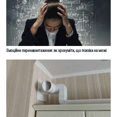
Емоційне перенавантаження: як зрозуміти, що психіка на межі