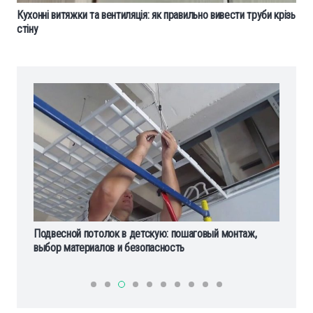
Кухонні витяжки та вентиляція: як правильно вивести труби крізь
стіну
Отдых за границей в одиночку: плюсы, безопасность и
Ка
планирование поездки
пр