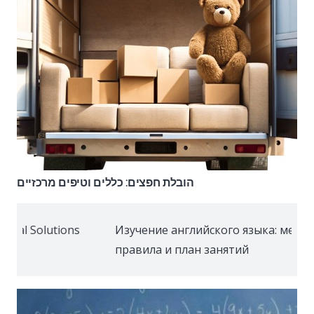
הובלת חפצים: כללים וטיפים מרכזיים
 английского языка: методы,
Устранение прот
 и план занятий
поломки, метод