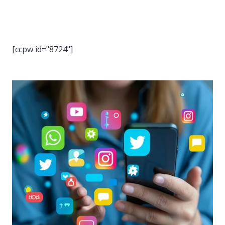
World News
Business
[ccpw id="8724"]
Construction
Auto
Politics
Society
Style
Tourism