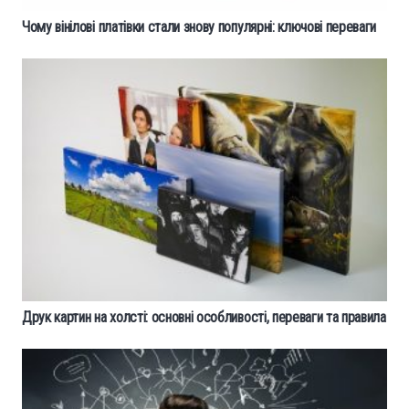
Чому вінілові платівки стали знову популярні: ключові переваги
Друк картин на холсті: основні особливості, переваги та правила