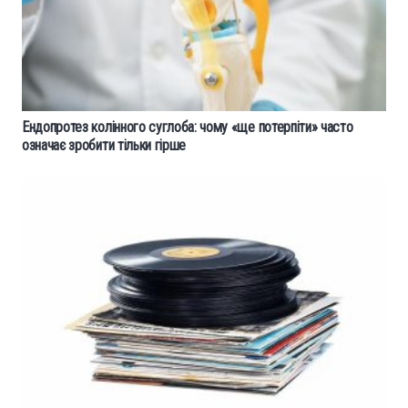
Ендопротез колінного суглоба: чому «ще потерпіти» часто
означає зробити тільки гірше