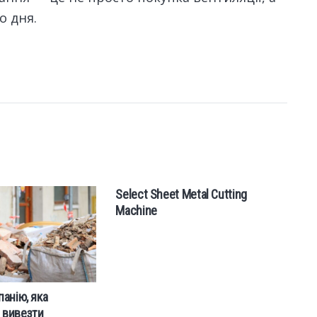
о дня.
Select Sheet Metal Cutting
Ty
Machine
анію, яка
 вивезти