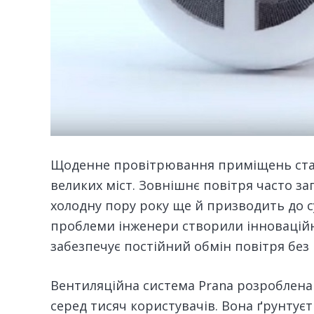
Щоденне провітрювання приміщень ста
великих міст.
Зовнішнє повітря часто зап
холодну пору року ще й призводить до су
проблеми інженери створили інноваційн
забезпечує постійний обмін повітря без
Вентиляційна система Prana розроблена 
серед тисяч користувачів. Вона ґрунтуєть