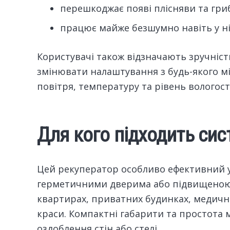
перешкоджає появі плісняви та гри
працює майже безшумно навіть у н
Користувачі також відзначають зручніс
змінювати налаштування з будь-якого мі
повітря, температуру та рівень вологості
Для кого підходить сис
Цей рекуператор особливо ефективний у
герметичними дверима або підвищеною 
квартирах, приватних будинках, медични
краси. Компактні габарити та простота
оздоблення стін або стелі.