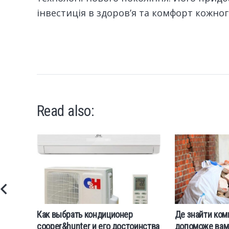
інвестиція в здоров’я та комфорт кожног
Read also:
Как выбрать кондиционер
Де знайти комп
cooper&hunter и его достоинства
допоможе вам