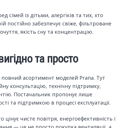
д сімей із дітьми, алергіків та тих, хто
рій постійно забезпечує свіже, фільтроване
чуття, якість сну та концентрацію.
игідно та просто
ий повний асортимент моделей Prana. Тут
ну консультацію, технічну підтримку,
антію. Постачальник пропонує лише
сті та підтримкою в процесі експлуатації.
о цінує чисте повітря, енергоефективність і
ання — це не просто покупка вентиляції, а