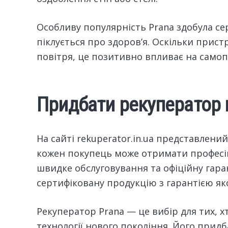
Особливу популярність Prana здобула сере
піклується про здоров’я. Оскільки прист
повітря, це позитивно впливає на самопо
Придбати рекуператор в
На сайті rekuperator.in.ua представлен
кожен покупець може отримати професій
швидке обслуговування та офіційну гар
сертифіковану продукцію з гарантією яко
Рекуператор Prana — це вибір для тих, хт
технології нового покоління. Його придб