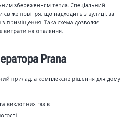
ьним збереженням тепла. Спеціальний
 свіже повітря, що надходить з вулиці, за
я з приміщення. Така схема дозволяє
є витрати на опалення.
ператора Prana
ний прилад, а комплексне рішення для дому
та вихлопних газів
огості