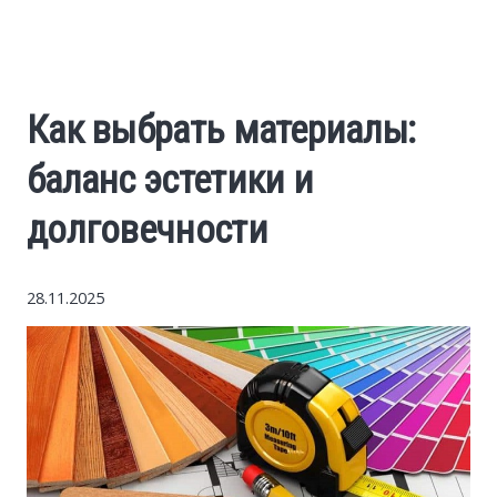
World News
Business
Как выбрать материалы:
Construction
баланс эстетики и
Auto
долговечности
Politics
28.11.2025
Society
Style
Tourism