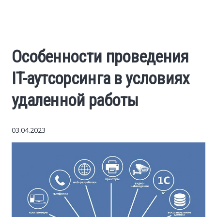
World News
Business
Особенности проведения
Construction
IT-аутсорсинга в условиях
Auto
удаленной работы
Politics
03.04.2023
Society
Style
Tourism