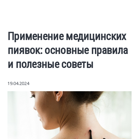
World News
Business
Применение медицинских
Construction
пиявок: основные правила
Auto
и полезные советы
Politics
19.04.2024
Society
Style
Tourism