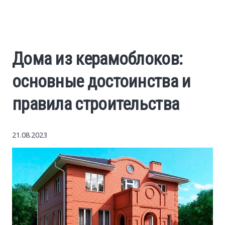
World News
Business
Дома из керамоблоков:
Construction
основные достоинства и
Auto
правила строительства
Politics
21.08.2023
Society
Style
Tourism