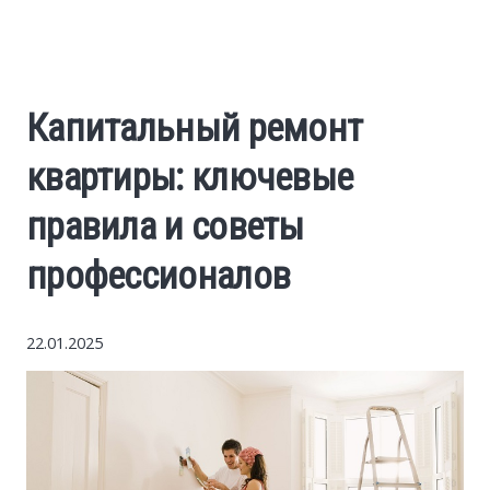
World News
Business
Капитальный ремонт
Construction
квартиры: ключевые
Auto
правила и советы
профессионалов
Politics
Society
22.01.2025
Style
Tourism