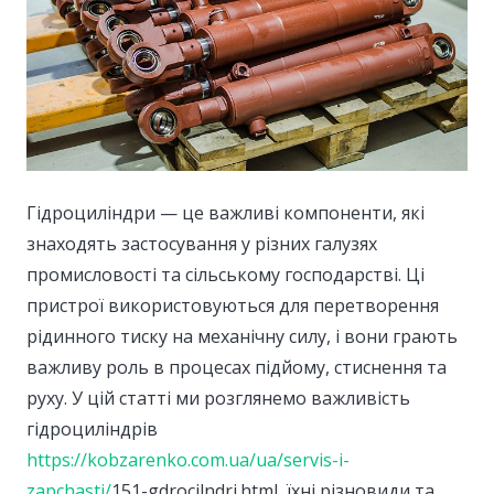
Гідроциліндри — це важливі компоненти, які
знаходять застосування у різних галузях
промисловості та сільському господарстві.
Ці
пристрої використовуються для перетворення
рідинного тиску на механічну силу, і вони грають
важливу роль в процесах підйому, стиснення та
руху. У цій статті ми розглянемо важливість
гідроциліндрів
https://kobzarenko.com.ua/ua/servis-i-
zapchasti/
151-gdrocilndri.html, їхні різновиди та