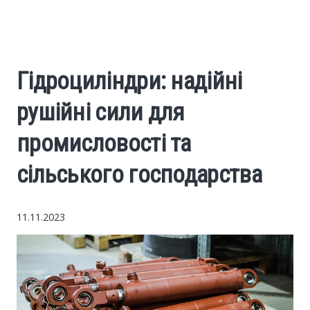
World News
Business
Гідроциліндри: надійні
Construction
рушійні сили для
Auto
промисловості та
сільського господарства
Politics
Society
11.11.2023
Style
Tourism