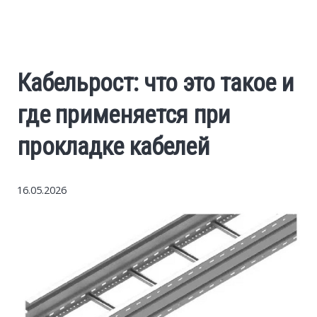
World News
Business
Кабельрост: что это такое и
Construction
где применяется при
Auto
прокладке кабелей
Politics
16.05.2026
Society
Style
Tourism