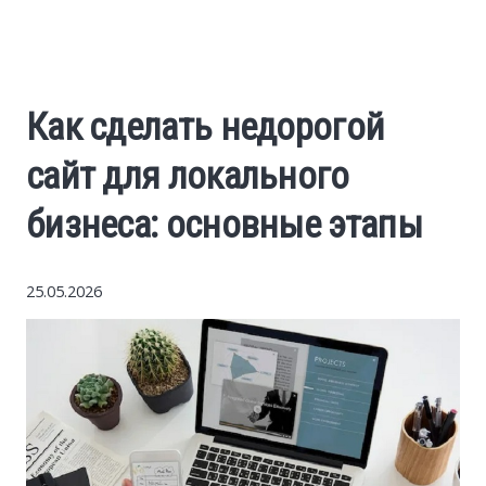
World News
Business
Как сделать недорогой
Construction
сайт для локального
Auto
бизнеса: основные этапы
Politics
25.05.2026
Society
Style
Tourism