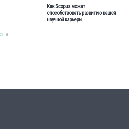
Как Scopus может
Us
способствовать развитию вашей
th
научной карьеры
al