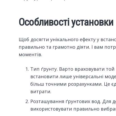
Особливості установки
Щоб досягти унікального ефекту у вста
правильно та грамотно діяти. І вам пот
моментів.
Тип ґрунту. Варто враховувати той 
встановити лише універсальні модел
більш точними розрахунками. Це єд
витрати.
Розташування ґрунтових вод. Для д
використовувати правильно вибран