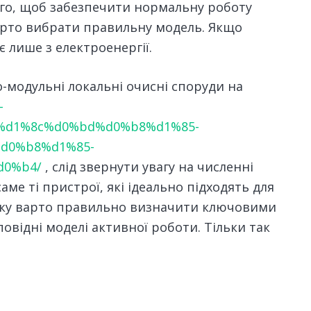
того, щоб забезпечити нормальну роботу
арто вибрати правильну модель. Якщо
 лише з електроенергії.
-модульні локальні очисні споруди на
-
d1%8c%d0%bd%d0%b8%d1%85-
d0%b8%d1%85-
d0%b4/
, слід звернути увагу на численні
аме ті пристрої, які ідеально підходять для
дку варто правильно визначити ключовими
овідні моделі активної роботи. Тільки так