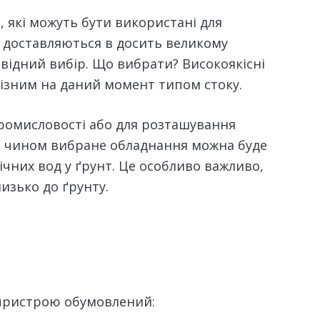
в, які можуть бути використані для
и доставляються в досить великому
відний вибір.
Що вибрати? Високоякісні
ізним на даний момент типом стоку.
промисловості або для розташування
м чином вибране обладнання можна буде
чних вод у ґрунт. Це особливо важливо,
изько до ґрунту.
 пристрою обумовлений: