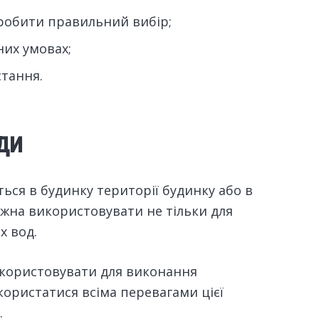
зробити правильний вибір;
них умовах;
тання.
ди
ься в будинку території будинку або в
ожна використовувати не тільки для
х вод.
икористовувати для виконання
скористатися всіма перевагами цієї
.