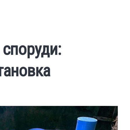
 споруди:
тановка