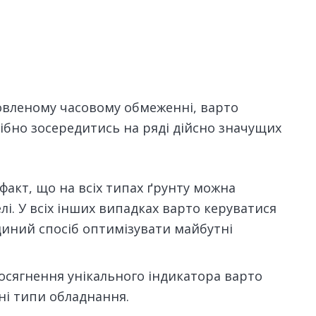
новленому часовому обмеженні, варто
рібно зосередитись на ряді дійсно значущих
факт, що на всіх типах ґрунту можна
і. У всіх інших випадках варто керуватися
иний спосіб оптимізувати майбутні
осягнення унікального індикатора варто
і типи обладнання.