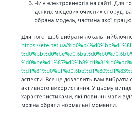
Чи є електроенергія на сайті. Для 
деяких місцевих очисних споруд, в
обрана модель, частина якої працює
Для того, щоб вибрати локальнийблочно
https://ete.net.ua/%d0%b4%d0%bb%d1%8f
%d0%bb%d0%be%d0%ba%d0%b0%d0%bb%
%d0%be%d1%87%d0%b8%d1%81%d0%bd%
%d1%81%d0%bf%d0%be%d1%80%d1%83%
аспекти. Все це дозволить вам вибрати с
активного використання. У цьому випа
характеристиками, які повинні мати відп
можна обрати нормальні моменти.