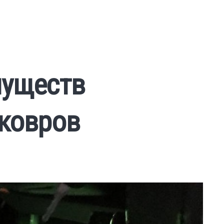
муществ
ковров