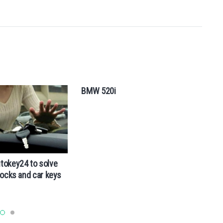
BMW 520i
tokey24 to solve
А
locks and car keys
ч
п