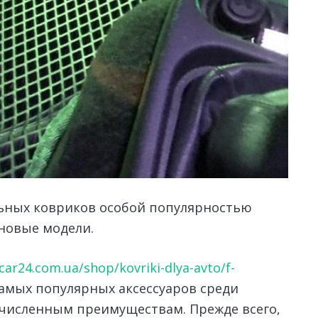
ьных ковриков особой популярностью
новые модели.
car24.com.ua/shop/kovriki-dlya-avto/f-
амых популярных аксессуаров среди
численным преимуществам. Прежде всего,