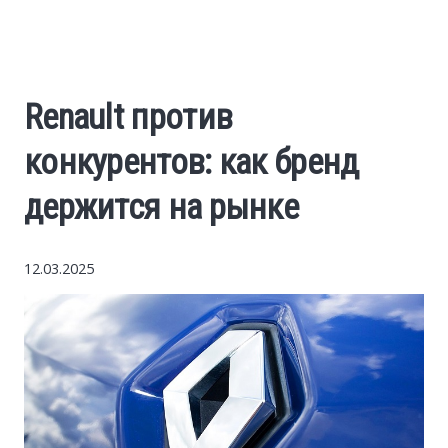
World News
Business
Renault против
Construction
конкурентов: как бренд
Auto
держится на рынке
Politics
12.03.2025
Society
Style
Tourism