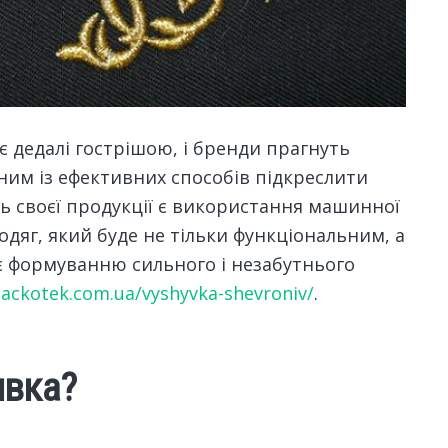
є дедалі гострішою, і бренди прагнуть
им із ефективних способів підкреслити
ь своєї продукції є використання машинної
дяг, який буде не тільки функціональним, а
є формуванню сильного і незабутнього
ackotek.com.ua/vyshyvka-shevroniv/
.
ивка?