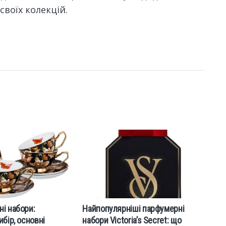
воїх колекцій.
ні набори:
Найпопулярніші парфумерні
О
ибір, основні
набори Victoria’s Secret: що
о