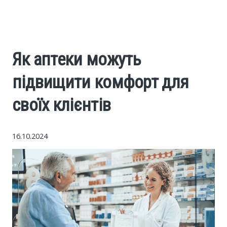
World News
Business
Як аптеки можуть
Construction
підвищити комфорт для
Auto
своїх клієнтів
Politics
16.10.2024
Society
Style
Tourism