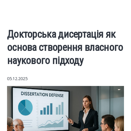
World News
Business
Докторська дисертація як
Construction
основа створення власного
Auto
наукового підходу
Politics
05.12.2025
Society
Style
Tourism