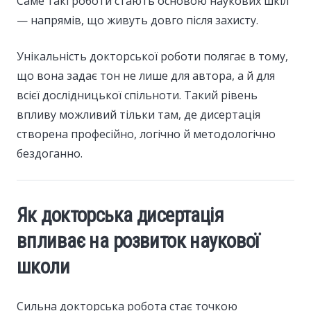
Саме такі роботи стають основою наукових шкіл
— напрямів, що живуть довго після захисту.
Унікальність докторської роботи полягає в тому,
що вона задає тон не лише для автора, а й для
всієї дослідницької спільноти. Такий рівень
впливу можливий тільки там, де дисертація
створена професійно, логічно й методологічно
бездоганно.
Як докторська дисертація
впливає на розвиток наукової
школи
Сильна докторська робота стає точкою