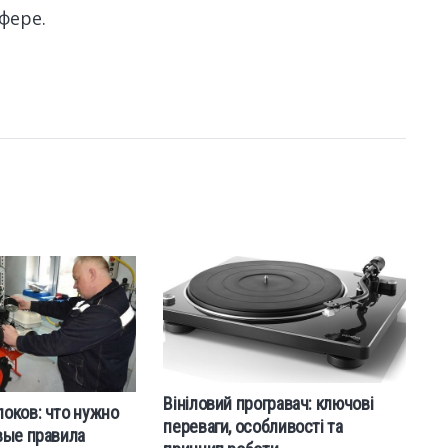
фере.
Вініловий програвач: ключові
оков: что нужно
К
переваги, особливості та
вые правила
э