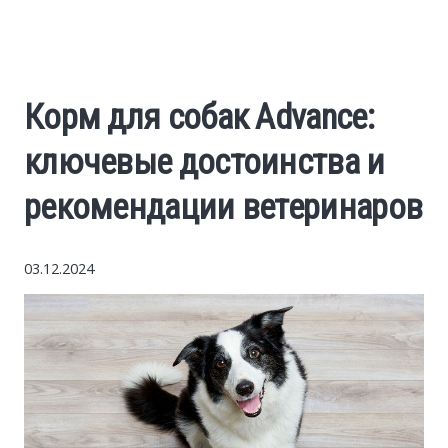
World News
Business
Корм для собак Advance:
Construction
ключевые достоинства и
Auto
рекомендации ветеринаров
Politics
03.12.2024
Society
Style
Tourism