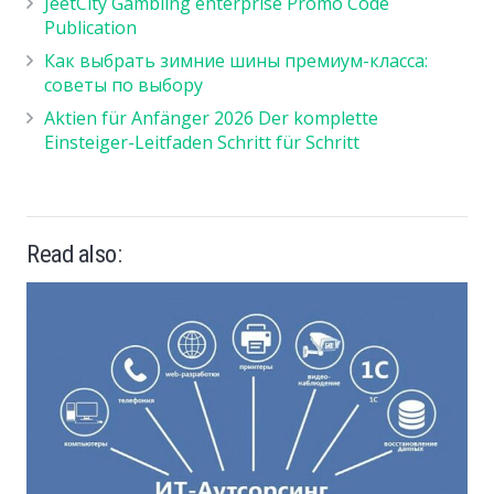
JeetCity Gambling enterprise Promo Code
Publication
Как выбрать зимние шины премиум-класса:
советы по выбору
Aktien für Anfänger 2026 Der komplette
Einsteiger-Leitfaden Schritt für Schritt
Read also: