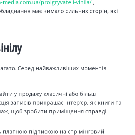
media.com.ua/proigryvateli-vinila/
,
обладнання має чимало сильних сторін, які
інілу
багато. Серед найважливіших моментів
айти у продажу класичні або більш
ція записів прикрашає інтер’єр, як книги та
елаж, щоб зробити приміщення справді
сь платною підпискою на стрімінговий