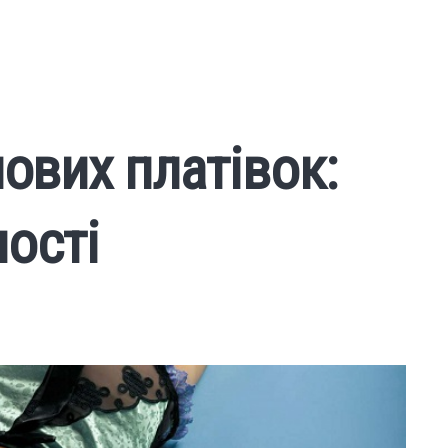
лових платівок:
ості