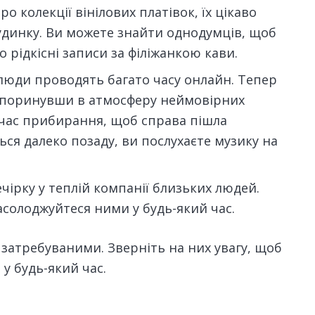
 колекції вінілових платівок, їх цікаво
удинку. Ви можете знайти однодумців, щоб
 рідкісні записи за філіжанкою кави.
и люди проводять багато часу онлайн. Тепер
у, поринувши в атмосферу неймовірних
д час прибирання, щоб справа пішла
я далеко позаду, ви послухаєте музику на
ечірку у теплій компанії близьких людей.
асолоджуйтеся ними у будь-який час.
 затребуваними. Зверніть на них увагу, щоб
у будь-який час.