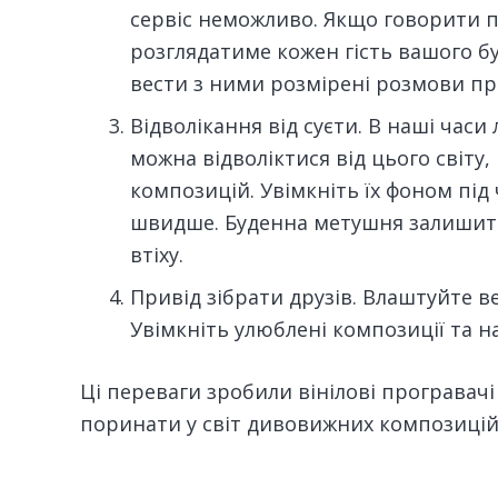
сервіс неможливо. Якщо говорити про
розглядатиме кожен гість вашого б
вести з ними розмірені розмови про
Відволікання від суєти. В наші час
можна відволіктися від цього світ
композицій. Увімкніть їх фоном пі
швидше. Буденна метушня залишитьс
втіху.
Привід зібрати друзів. Влаштуйте в
Увімкніть улюблені композиції та н
Ці переваги зробили вінілові програвачі
поринати у світ дивовижних композицій 