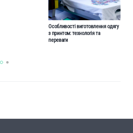
Особливості виготовлення одягу
Р
з принтом: технологія та
га
переваги
п