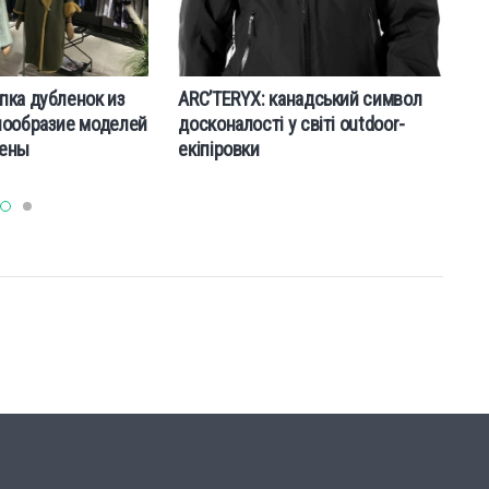
пка дубленок из
ARC’TERYX: канадський символ
О
нообразие моделей
досконалості у світі outdoor-
п
цены
екіпіровки
в