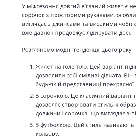
У міжсезоння довгий в’язаний жилет є н
сорочок з просторими рукавами, особлив
виглядає з джинсами та високими чобітк
вже давно і продовжує лідирувати досі.
Розглянемо модні тенденції цього року:
Жилет на голе тіло. Цей варіант під
дозволити собі сміливі дівчата. Він 
будь-якій представниці прекрасної с
З сорочкою. Це класичний варіант н
дозволяє створювати стильні обра
довжини і сорочка, що виглядає з-пі
З футболкою. Цей стиль називають 
кольору.