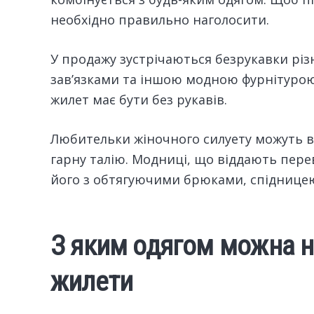
необхідно правильно наголосити.
У продажу зустрічаються безрукавки рі
зав’язками та іншою модною фурнітуро
жилет має бути без рукавів.
Любительки жіночного силуету можуть в
гарну талію. Модниці, що віддають пере
його з обтягуючими брюками, спідницею
З яким одягом можна но
жилети