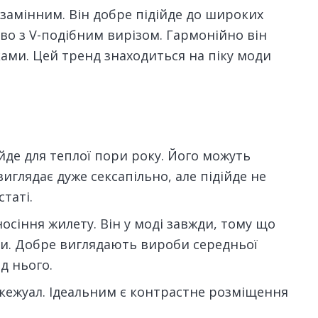
езамінним. Він добре підійде до широких
о з V-подібним вирізом. Гармонійно він
ами. Цей тренд знаходиться на піку моди
ійде для теплої пори року. Його можуть
виглядає дуже сексапільно, але підійде не
таті.
осіння жилету. Він у моді завжди, тому що
зи. Добре виглядають вироби середньої
д нього.
кежуал. Ідеальним є контрастне розміщення