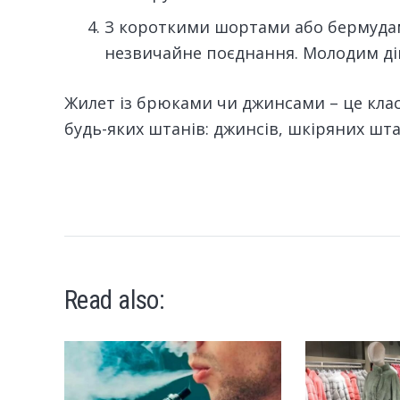
З короткими шортами або бермудам
незвичайне поєднання. Молодим ді
Жилет із брюками чи джинсами – це клас
будь-яких штанів: джинсів, шкіряних штані
Read also: