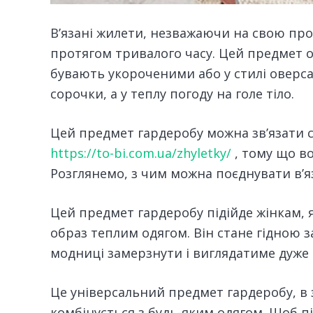
В’язані жилети, незважаючи на свою про
протягом тривалого часу. Цей предмет од
бувають укороченими або у стилі оверса
сорочки, а у теплу погоду на голе тіло.
Цей предмет гардеробу можна зв’язати 
https://to-bi.com.ua/zhyletky/
, тому що в
Розглянемо, з чим можна поєднувати в’я
Цей предмет гардеробу підійде жінкам,
образ теплим одягом. Він стане гідною 
модниці замерзнути і виглядатиме дуже 
Це універсальний предмет гардеробу, в 
комбінується з будь-яким одягом. Щоб п