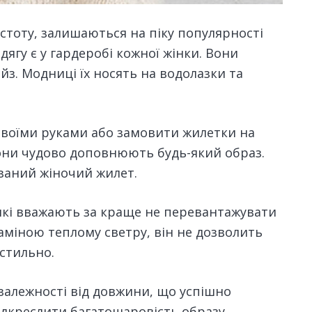
стоту, залишаються на піку популярності
ягу є у гардеробі кожної жінки.
Вони
йз. Модниці їх носять на водолазки та
своїми руками або замовити жилетки на
они чудово доповнюють будь-який образ.
заний жіночий жилет.
 які вважають за краще не перевантажувати
заміною теплому светру, він не дозволить
стильно.
залежності від довжини, що успішно
ідкреслити багатошаровість образу,