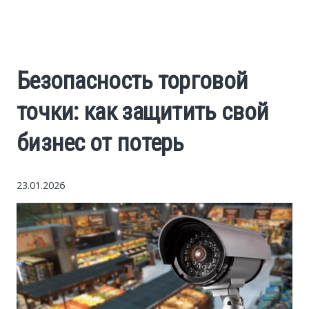
World News
Business
Безопасность торговой
Construction
точки: как защитить свой
Auto
бизнес от потерь
Politics
23.01.2026
Society
Style
Tourism